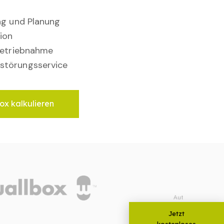
ung und Planung
ion
nbetriebnahme
störungsservice
ox kalkulieren
Jetzt
kostenloses