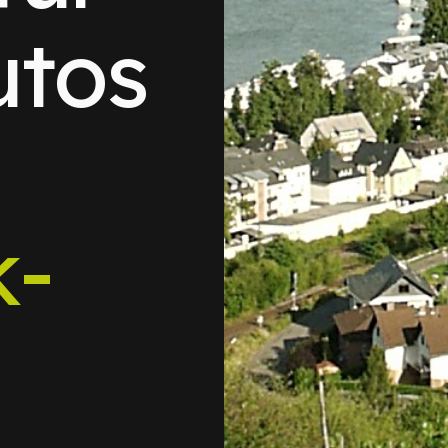
utos
k-