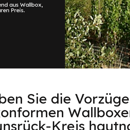
nd aus Wallbox,
ren Preis.
eben Sie die Vorzüge
konformen Wallboxen
nsrück-Kreis hautn