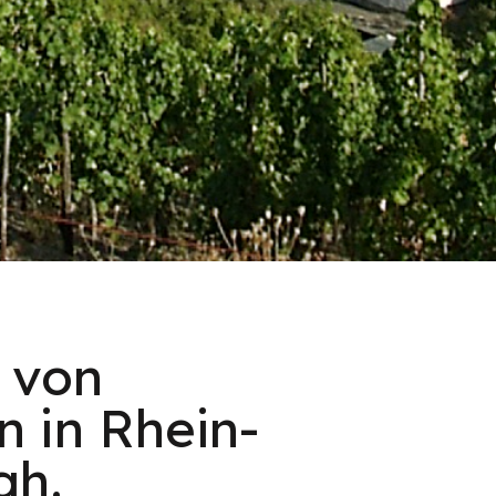
 von
 in Rhein-
ah.