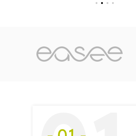
- 01 -