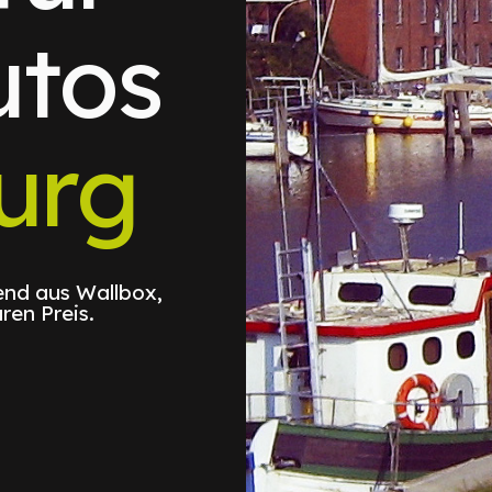
utos
urg
nd aus Wallbox,
ren Preis.