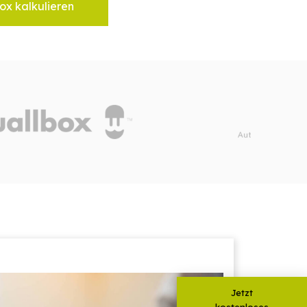
ox kalkulieren
Jetzt
kostenloses