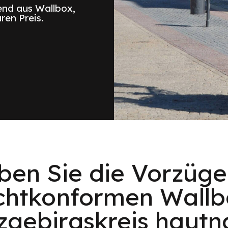
nd aus Wallbox,
ren Preis.
eben Sie die Vorzüge
chtkonformen Wallb
zgebirgskreis hautn