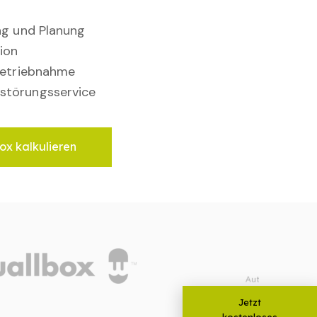
ung und Planung
ion
nbetriebnahme
störungsservice
ox kalkulieren
Jetzt
kostenloses