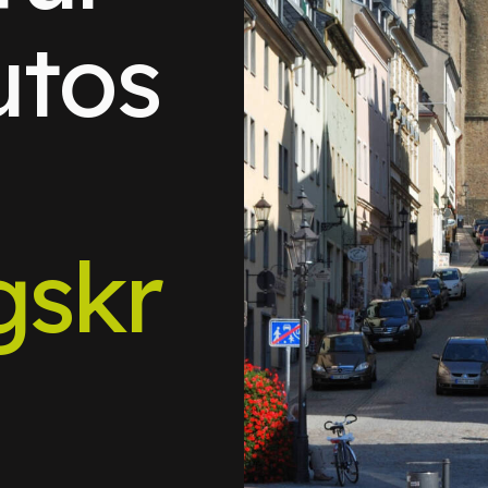
utos
gskr