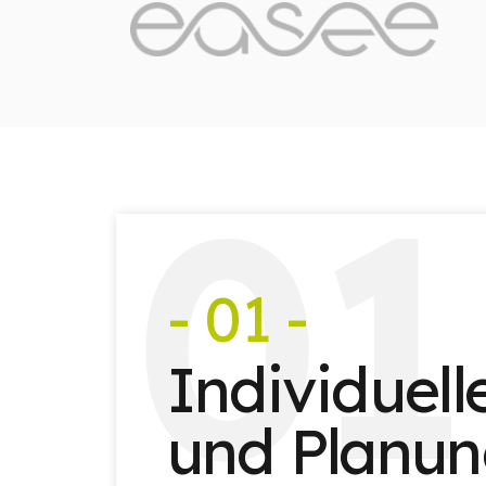
0
1
- 01 -
Individuel
und Planu