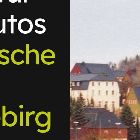
utos
sche
birg