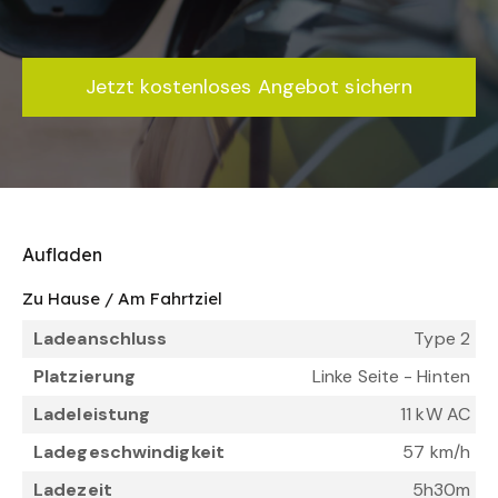
Jetzt kostenloses Angebot sichern
Aufladen
Zu Hause / Am Fahrtziel
Ladeanschluss
Type 2
Platzierung
Linke Seite - Hinten
Ladeleistung
11 kW AC
Ladegeschwindigkeit
57 km/h
Ladezeit
5h30m