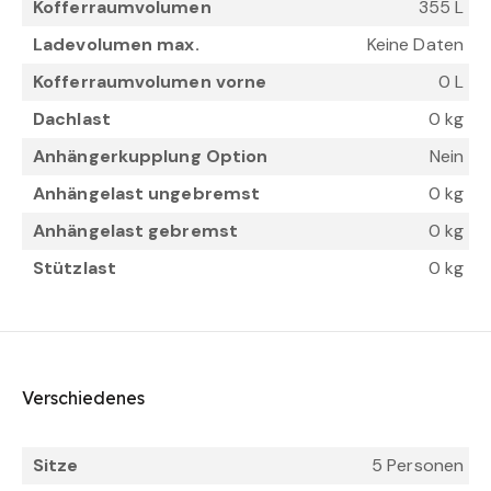
Kofferraumvolumen
355 L
Ladevolumen max.
Keine Daten
Kofferraumvolumen vorne
0 L
Dachlast
0 kg
Anhängerkupplung Option
Nein
Anhängelast ungebremst
0 kg
Anhängelast gebremst
0 kg
Stützlast
0 kg
Verschiedenes
Sitze
5 Personen