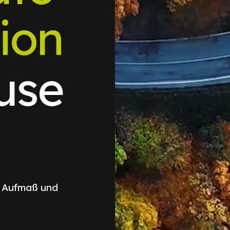
ion
use
, Aufmaß und