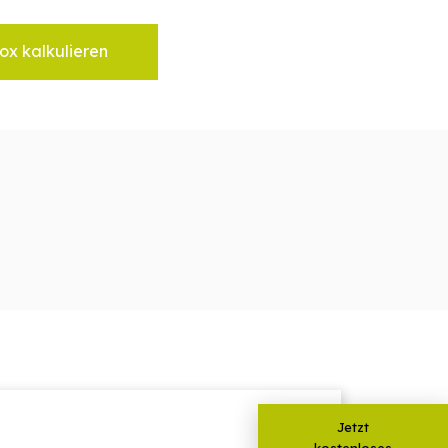
ox kalkulieren
Jetzt
kostenloses