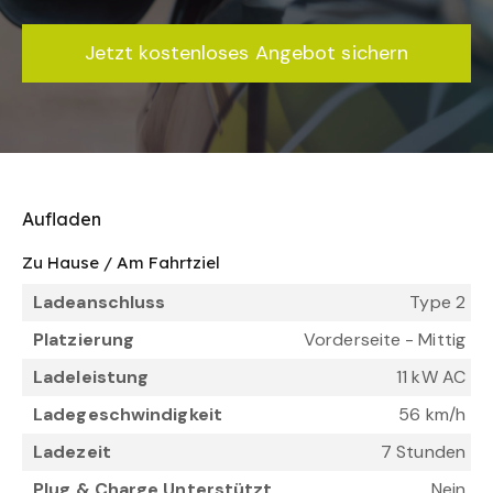
Jetzt kostenloses Angebot sichern
Aufladen
Zu Hause / Am Fahrtziel
Ladeanschluss
Type 2
Platzierung
Vorderseite - Mittig
Ladeleistung
11 kW AC
Ladegeschwindigkeit
56 km/h
Ladezeit
7 Stunden
Plug & Charge Unterstützt
Nein