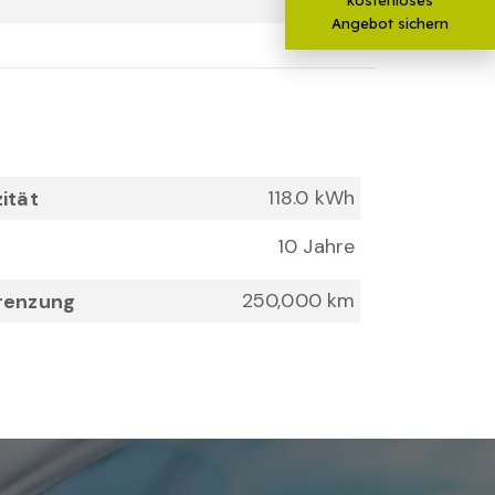
Allrad
Angebot sichern
118.0 kWh
ität
10 Jahre
250,000 km
renzung