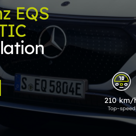
nz EQS
TIC
lation
210 km/
Top-speed