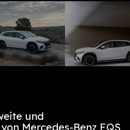
weite und
h von
Mercedes-Benz EQS