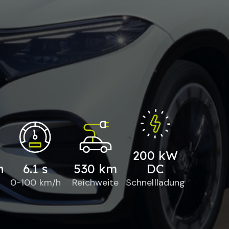
200 kW
h
6.1 s
530 km
DC
0-100 km/h
Reichweite
Schnellladung