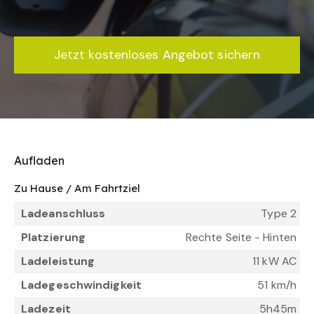
Jetzt kostenloses Angebot sichern
Aufladen
Zu Hause / Am Fahrtziel
Ladeanschluss
Type 2
Platzierung
Rechte Seite - Hinten
Ladeleistung
11 kW AC
Ladegeschwindigkeit
51 km/h
Ladezeit
5h45m