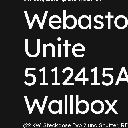
Webast
Unite
5112415
Wallbox
(22 kW, Steckdose Typ 2 und Shutter, R