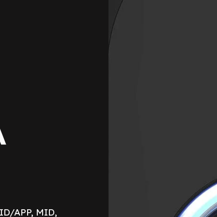
o
A
FID/APP, MID,