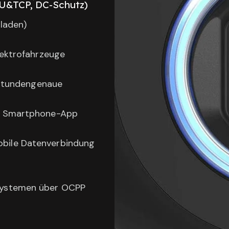
&TCP, DC-Schutz)
 laden)
lektrofahrzeuge
ttstundengenaue
er Smartphone-App
bile Datenverbindung
systemen über OCPP