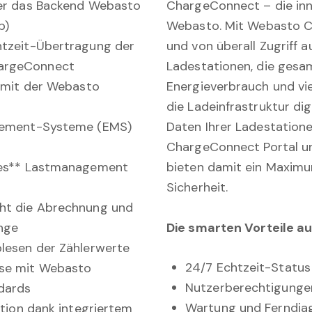
ber das Backend Webasto
ChargeConnect – die inn
p)
Webasto. Mit Webasto C
htzeit-Übertragung der
und von überall Zugriff a
hargeConnect
Ladestationen, die gesam
r mit der Webasto
Energieverbrauch und vie
die Ladeinfrastruktur dig
agement-Systeme (EMS)
Daten Ihrer Ladestatio
ChargeConnect Portal un
ches** Lastmanagement
bieten damit ein Maximu
Sicherheit.
ht die Abrechnung und
Die smarten Vorteile auf
änge
blesen der Zählerwerte
24/7 Echtzeit-Status
se mit Webasto
Nutzerberechtigungen
ndards
Wartung und Ferndiag
ation dank integriertem