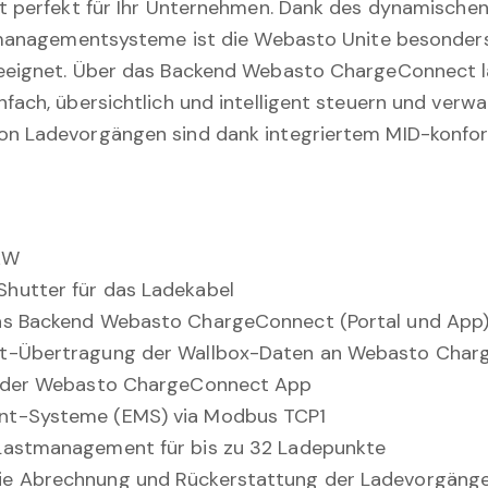
it perfekt für Ihr Unternehmen. Dank des dynamisch
iemanagementsysteme ist die Webasto Unite besonde
eeignet. Über das Backend Webasto ChargeConnect las
fach, übersichtlich und intelligent steuern und verw
on Ladevorgängen sind dank integriertem MID-konfo
 kW
Shutter für das Ladekabel
das Backend Webasto ChargeConnect (Portal und App
eit-Übertragung der Wallbox-Daten an Webasto Cha
it der Webasto ChargeConnect App
ent-Systeme (EMS) via Modbus TCP1
 Lastmanagement für bis zu 32 Ladepunkte
die Abrechnung und Rückerstattung der Ladevorgäng