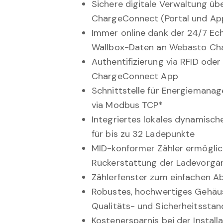
Sichere digitale Verwaltung ü
ChargeConnect (Portal und Ap
Immer online dank der 24/7 Ec
Wallbox-Daten an Webasto C
Authentifizierung via RFID ode
ChargeConnect App
Schnittstelle für Energieman
via Modbus TCP*
Integriertes lokales dynamis
für bis zu 32 Ladepunkte
MID-konformer Zähler ermöglic
Rückerstattung der Ladevorg
Zählerfenster zum einfachen A
Robustes, hochwertiges Gehäu
Qualitäts- und Sicherheitssta
Kostenersparnis bei der Install