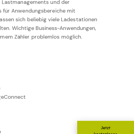
en Lastmanagements und der
rs für Anwendungsbereiche mit
sen sich beliebig viele Ladestationen
alten. Wichtige Business-Anwendungen,
rmem Zähler problemlos möglich.
)
rgeConnect
Jetzt
e
kostenloses