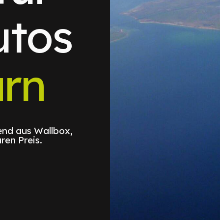
utos
rn
nd aus Wallbox,
ren Preis.