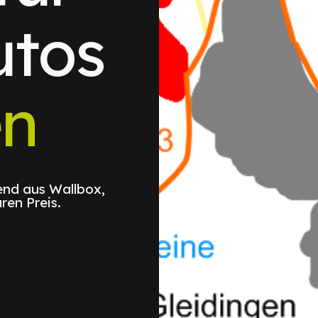
utos
en
nd aus Wallbox,
ren Preis.