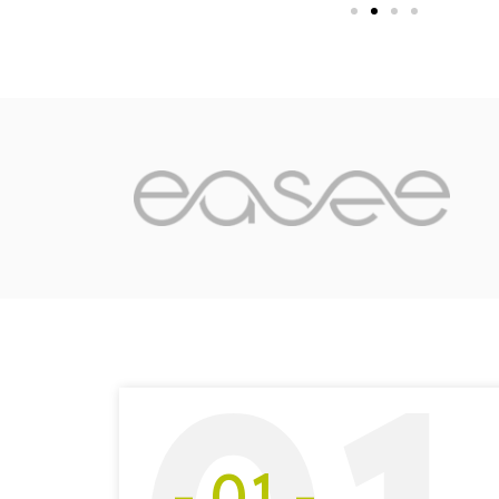
- 01 -