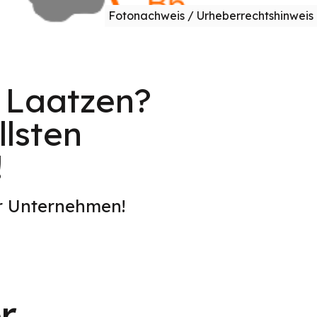
Fotonachweis / Urheberrechtshinweis
n Laatzen?
lsten
!
er Unternehmen!
r