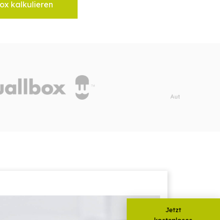
ox kalkulieren
Jetzt
kostenloses