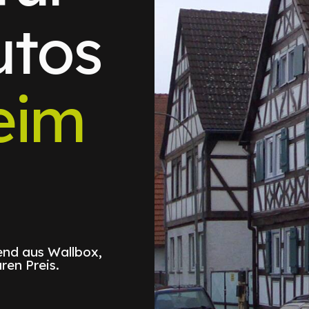
utos
eim
nd aus Wallbox,
ren Preis.