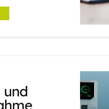
n und
nahme