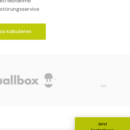
nbetriebnahme
störungsservice
ox kalkulieren
Jetzt
kostenloses