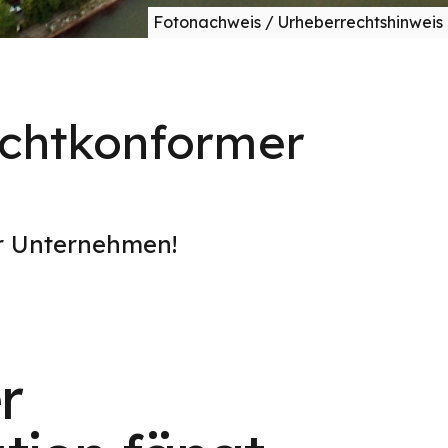
Fotonachweis / Urheberrechtshinweis
echtkonformer
e
er Unternehmen!
r