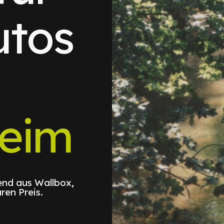
utos
eim
nd aus Wallbox,
ren Preis.