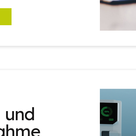
n und
nahme