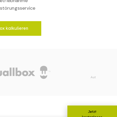
nbetriebnahme
störungsservice
ox kalkulieren
Jetzt
kostenloses