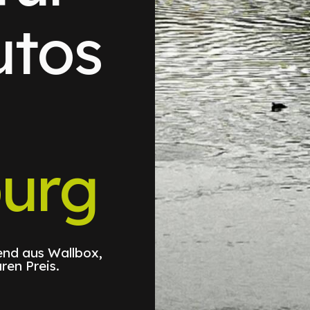
utos
burg
nd aus Wallbox,
ren Preis.