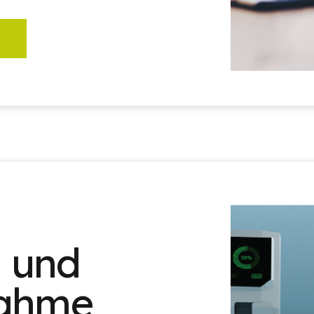
n und
nahme