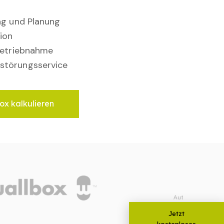
ung und Planung
ion
nbetriebnahme
störungsservice
ox kalkulieren
Jetzt
kostenloses