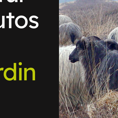
utos
din