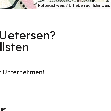
Fotonachweis / Urheberrechtshinweis
 Uetersen?
lsten
!
er Unternehmen!
r