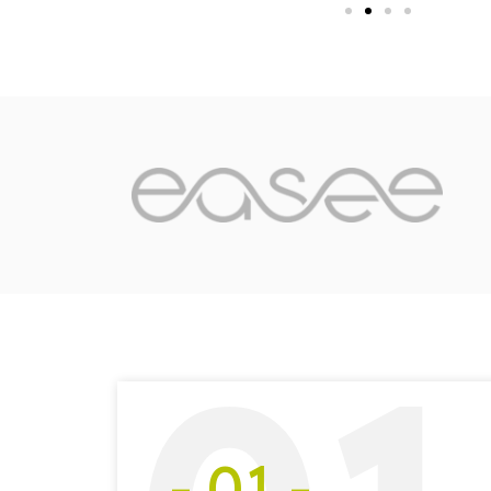
- 01 -