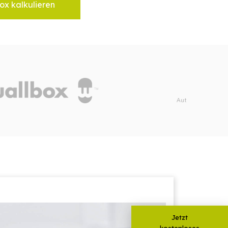
ox kalkulieren
Jetzt
kostenloses