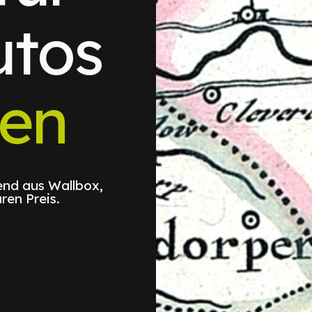
utos
sen
nd aus Wallbox,
ren Preis.