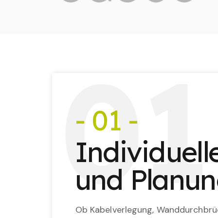
0
1
- 01 -
Individuel
und Planu
Ob Kabelverlegung, Wanddurchbrü