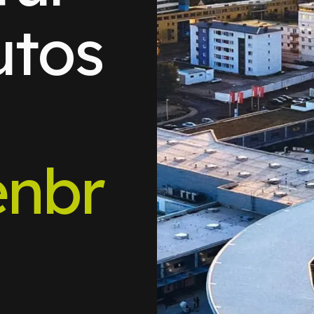
utos
enbr