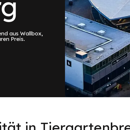
rg
nd aus Wallbox,
ren Preis.
ität in Tiergartenbre