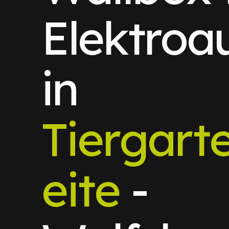
Elektroa
in
Tiergart
eite
-