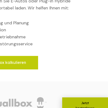
en Sie E-Autos oder Plug-in Hybride
rtabel laden. Wir helfen Ihnen mit:
ung und Planung
ion
nbetriebnahme
störungsservice
ox kalkulieren
Jetzt
kostenloses