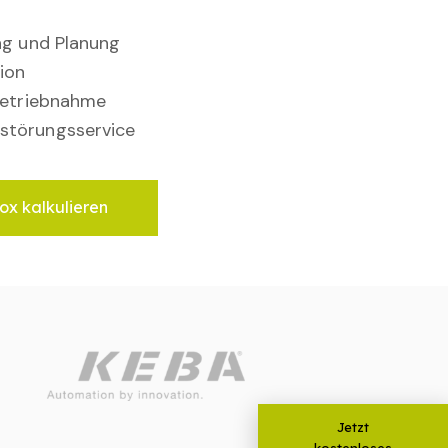
ung und Planung
ion
nbetriebnahme
störungsservice
ox kalkulieren
Jetzt
kostenloses