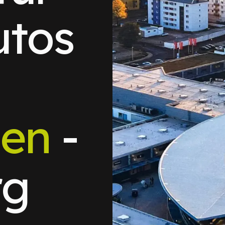
utos
en
-
rg