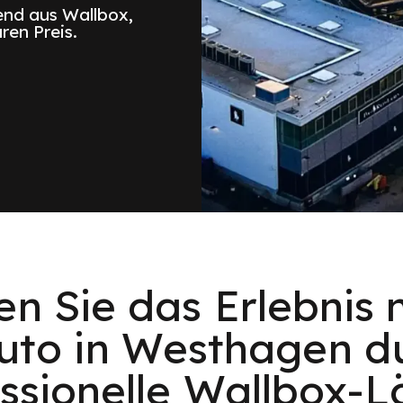
nd aus Wallbox,
ren Preis.
en Sie das Erlebnis 
uto in Westhagen d
ssionelle Wallbox-