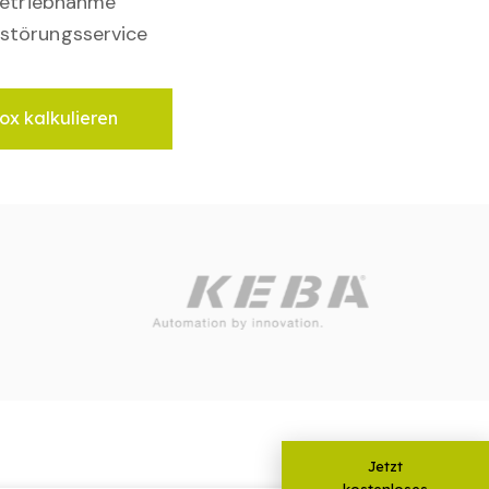
nbetriebnahme
störungsservice
ox kalkulieren
Jetzt
kostenloses