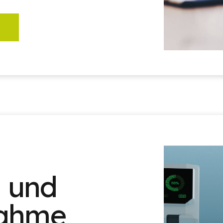
n und
nahme