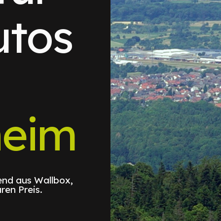
utos
eim
nd aus Wallbox,
ren Preis.