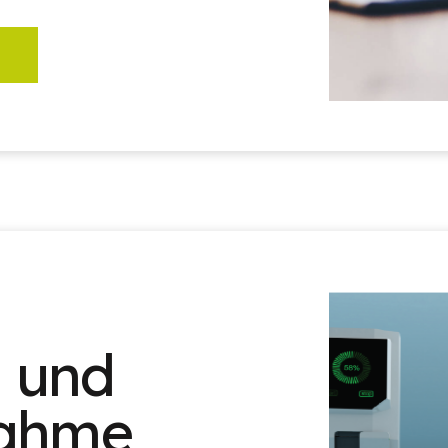
n und
nahme