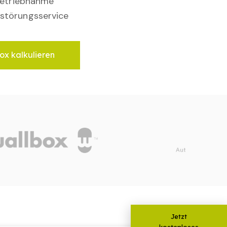
nbetriebnahme
störungsservice
ox kalkulieren
Jetzt
kostenloses