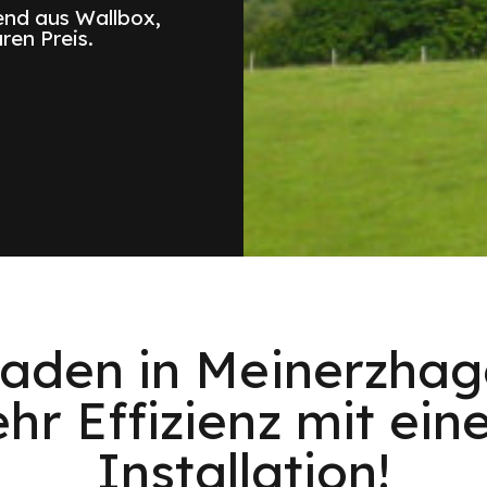
nd aus Wallbox,
ren Preis.
aden in Meinerzhag
ehr Effizienz mit ein
Installation!