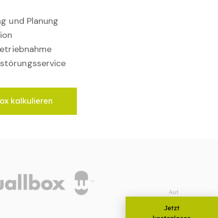
ung und Planung
ion
nbetriebnahme
störungsservice
ox kalkulieren
Jetzt
kostenloses