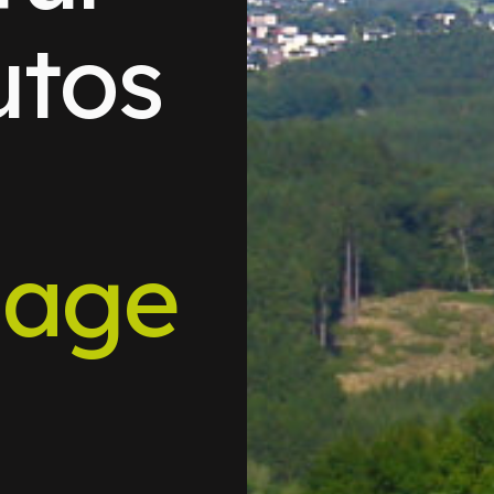
utos
hage