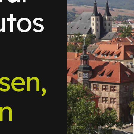
utos
sen,
n