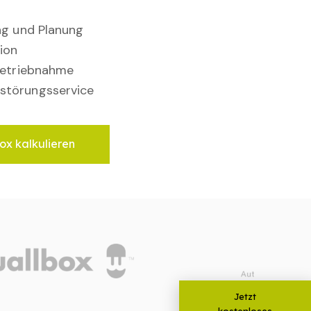
ung und Planung
ion
nbetriebnahme
störungsservice
ox kalkulieren
Jetzt
kostenloses