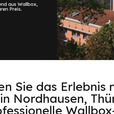
nd aus Wallbox,
ren Preis.
en Sie das Erlebnis 
 in Nordhausen, Thü
ofessionelle Wallbo