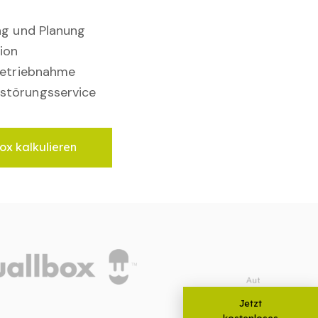
ung und Planung
ion
nbetriebnahme
störungsservice
ox kalkulieren
Jetzt
kostenloses