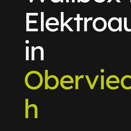
Elektroa
in
Obervie
h