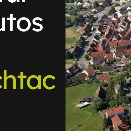
utos
chtac