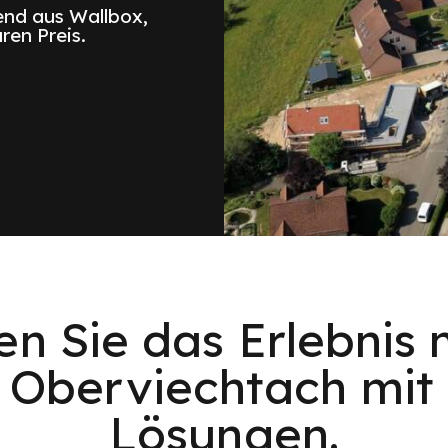
nd aus Wallbox,
ren Preis.
en Sie das Erlebnis 
n Oberviechtach mit 
Lösungen.