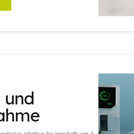
n und
nahme
gebotes erhalten Sie innerhalb von 3