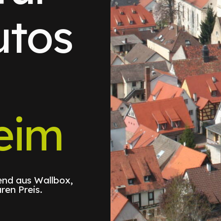
utos
eim
nd aus Wallbox,
ren Preis.