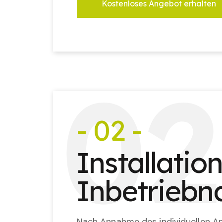
Kostenloses Angebot erhalten
0
2
- 02 -
Installatio
Inbetrieb
Nach Annahme des individuellen An