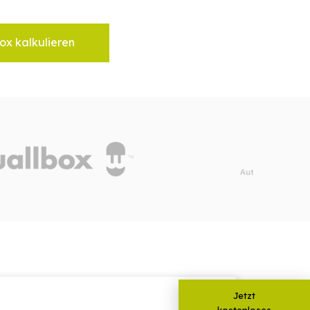
ox kalkulieren
Jetzt
kostenloses