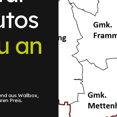
utos
u an
nd aus Wallbox,
ren Preis.