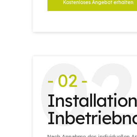
Kostenloses Angebot erhalten
0
2
- 02 -
Installatio
Inbetrieb
Nach Annahme des individuellen An