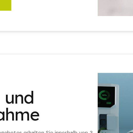
n und
nahme
gebotes erhalten Sie innerhalb von 3