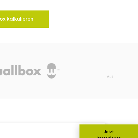
ox kalkulieren
Jetzt
kostenloses