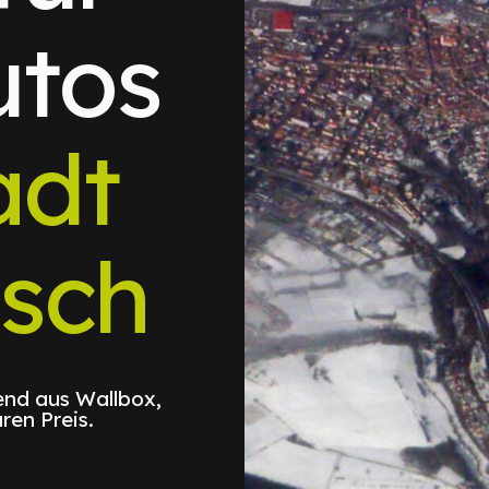
utos
adt
isch
nd aus Wallbox,
ren Preis.