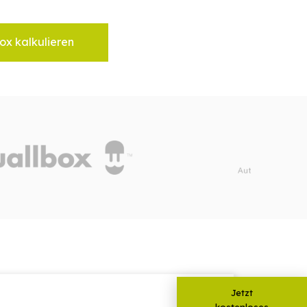
ox kalkulieren
Jetzt
kostenloses