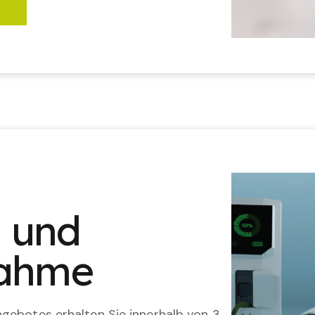
n und
nahme
gebotes erhalten Sie innerhalb von 3