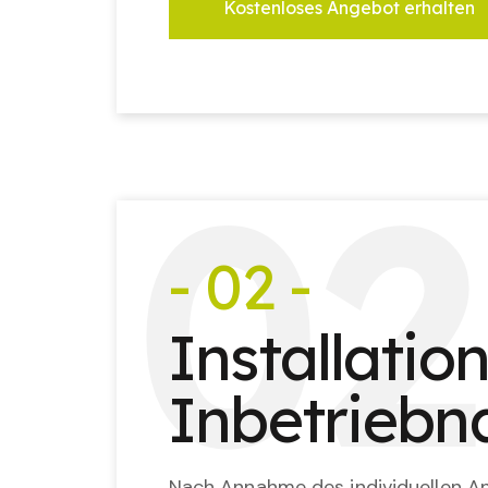
Kostenloses Angebot erhalten
0
2
- 02 -
Installatio
Inbetrieb
Nach Annahme des individuellen An