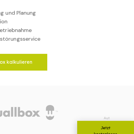
ung und Planung
ion
nbetriebnahme
störungsservice
ox kalkulieren
Jetzt
kostenloses