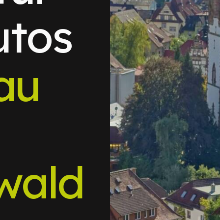
utos
au
wald