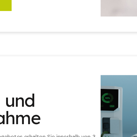
n und
nahme
gebotes erhalten Sie innerhalb von 3