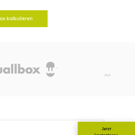
ox kalkulieren
Jetzt
kostenloses