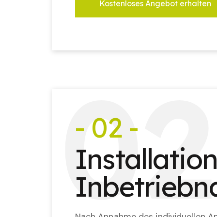
Kostenloses Angebot erhalten
0
2
- 02 -
Installatio
Inbetrieb
Nach Annahme des individuellen An