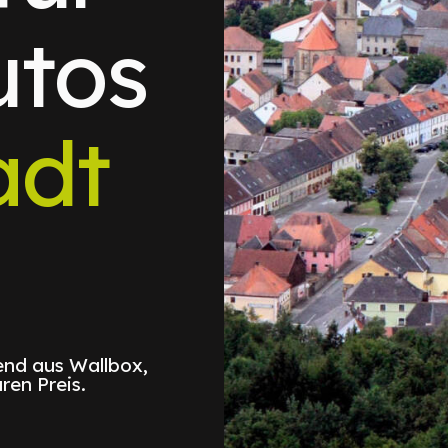
utos
adt
nd aus Wallbox,
ren Preis.