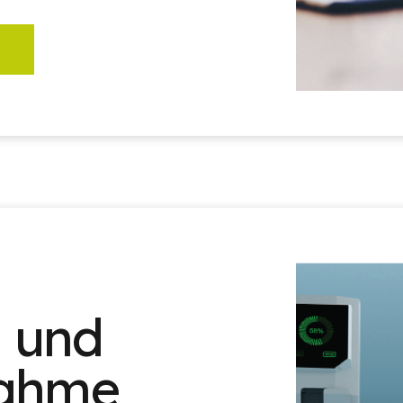
n und
nahme