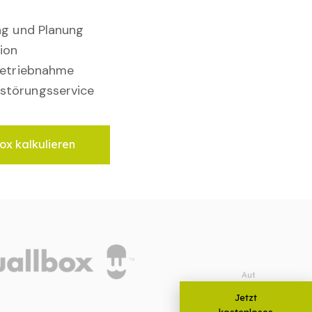
ung und Planung
ion
nbetriebnahme
störungsservice
ox kalkulieren
Jetzt
kostenloses