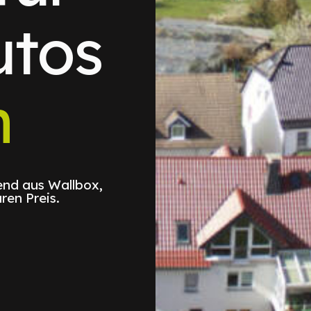
utos
n
nd aus Wallbox,
ren Preis.