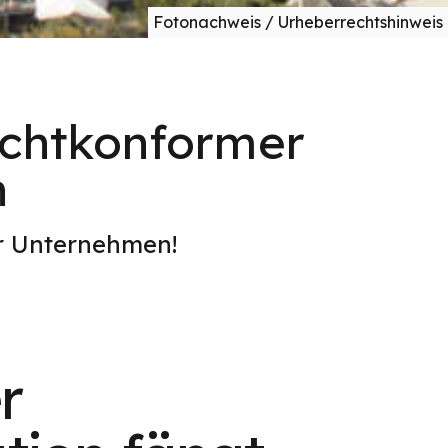
Fotonachweis / Urheberrechtshinweis
echtkonformer
n
er Unternehmen!
r