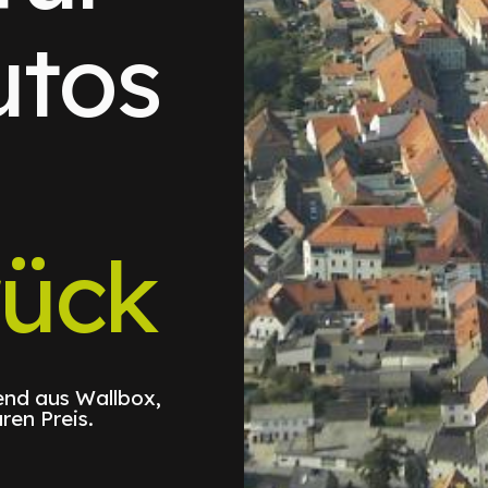
utos
rück
nd aus Wallbox,
ren Preis.