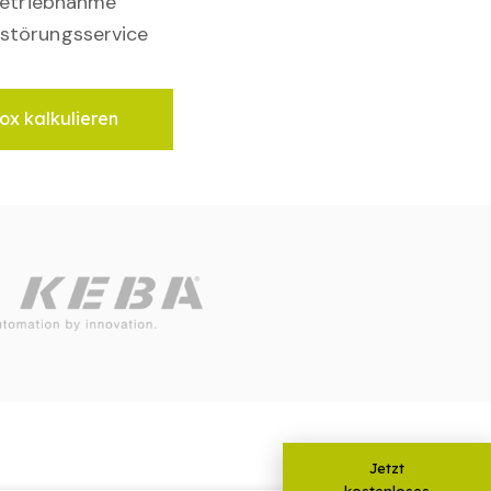
nbetriebnahme
störungsservice
ox kalkulieren
Jetzt
kostenloses