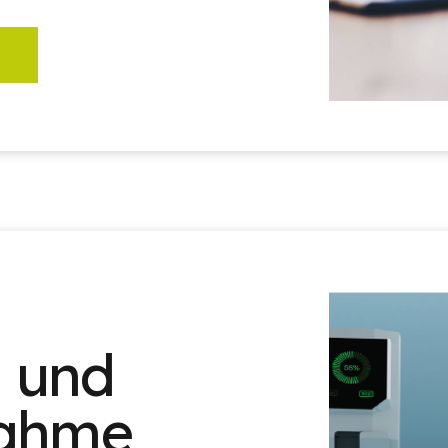
n und
nahme