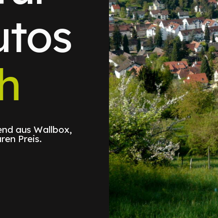
utos
h
nd aus Wallbox,
ren Preis.