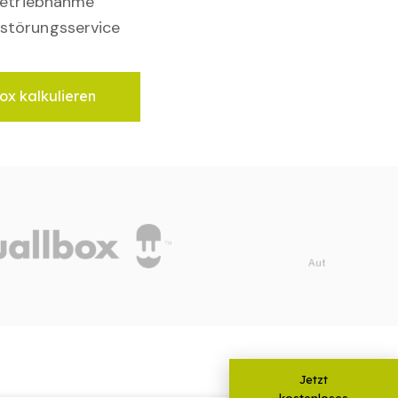
nbetriebnahme
störungsservice
ox kalkulieren
Jetzt
kostenloses