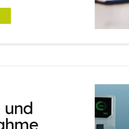
n und
nahme