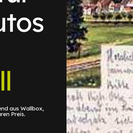
utos
l
nd aus Wallbox,
ren Preis.