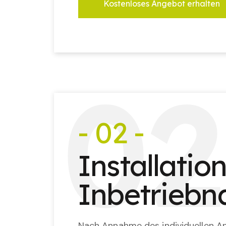
Kostenloses Angebot erhalten
0
2
- 02 -
Installatio
Inbetrieb
Nach Annahme des individuellen An