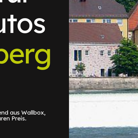
utos
berg
nd aus Wallbox,
ren Preis.