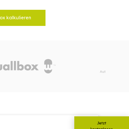
ox kalkulieren
Jetzt
kostenloses