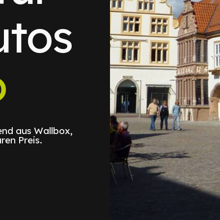
utos
o
nd aus Wallbox,
ren Preis.