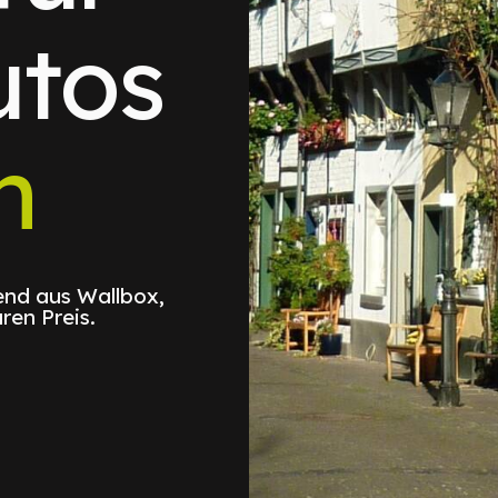
utos
n
nd aus Wallbox,
ren Preis.