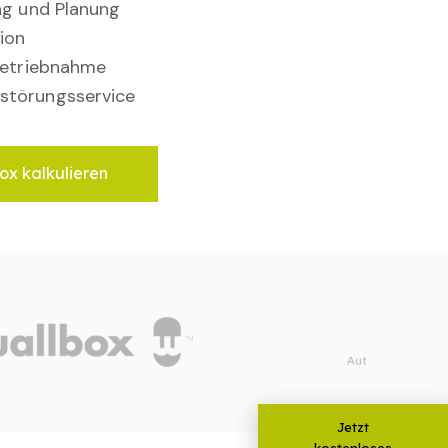
ung und Planung
ion
nbetriebnahme
störungsservice
ox kalkulieren
Jetzt
kostenloses