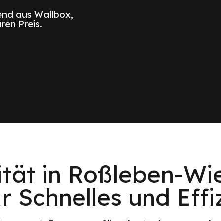
nd aus Wallbox,
ren Preis.
ität in Roßleben-Wi
ür Schnelles und Eff