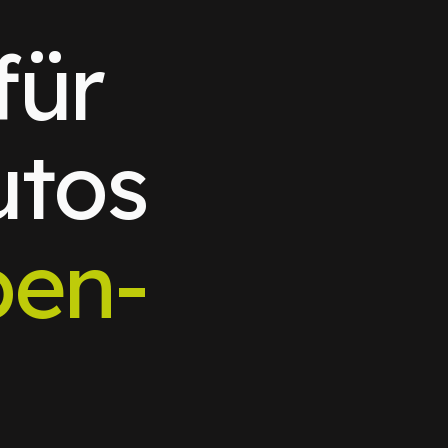
für
utos
ben-