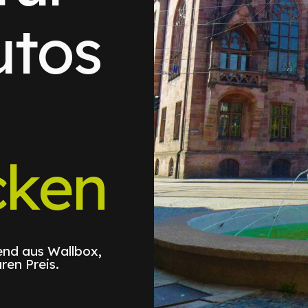
utos
cken
nd aus Wallbox,
ren Preis.