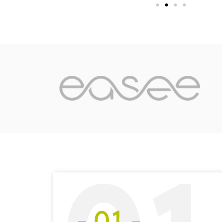
- 01 -