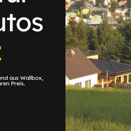
utos
z
nd aus Wallbox,
ren Preis.