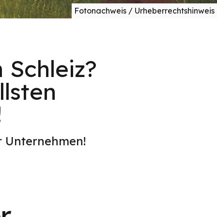
Fotonachweis / Urheberrechtshinweis
 Schleiz?
lsten
!
er Unternehmen!
r