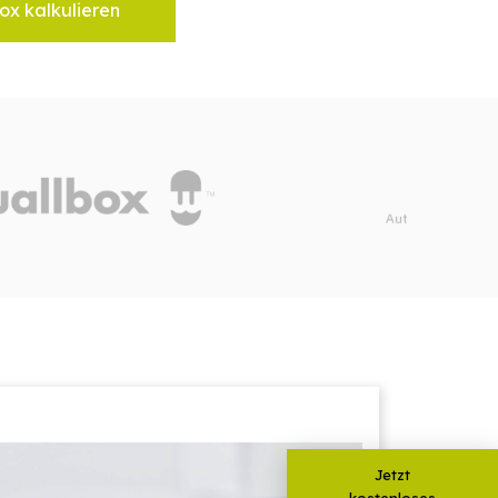
ox kalkulieren
Jetzt
kostenloses