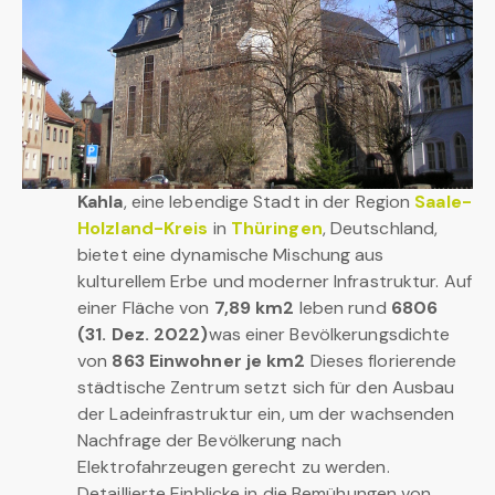
Kahla
, eine lebendige Stadt in der Region
Saale-
Holzland-Kreis
in
Thüringen
, Deutschland,
bietet eine dynamische Mischung aus
kulturellem Erbe und moderner Infrastruktur. Auf
einer Fläche von
7,89 km2
leben rund
6806
(31. Dez. 2022)
was einer Bevölkerungsdichte
von
863 Einwohner je km2
Dieses florierende
städtische Zentrum setzt sich für den Ausbau
der Ladeinfrastruktur ein, um der wachsenden
Nachfrage der Bevölkerung nach
Elektrofahrzeugen gerecht zu werden.
Detaillierte Einblicke in die Bemühungen von