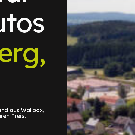
utos
erg,
nd aus Wallbox,
ren Preis.