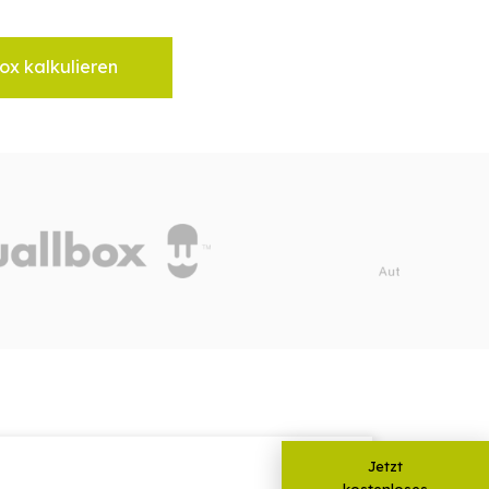
ox kalkulieren
Jetzt
kostenloses