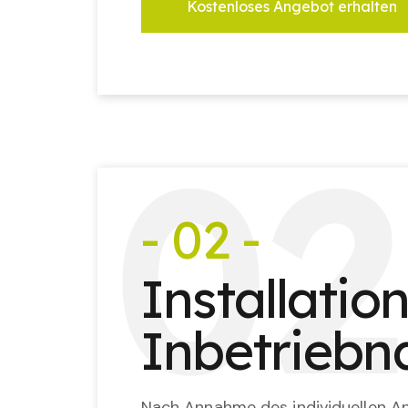
Kostenloses Angebot erhalten
0
2
- 02 -
Installatio
Inbetrieb
Nach Annahme des individuellen An