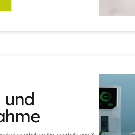
n und
nahme
gebotes erhalten Sie innerhalb von 3