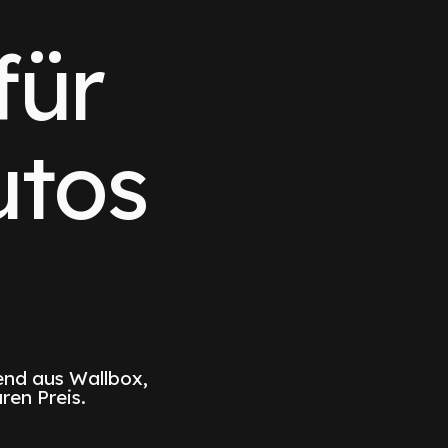
für
utos
nd aus Wallbox,
ren Preis.