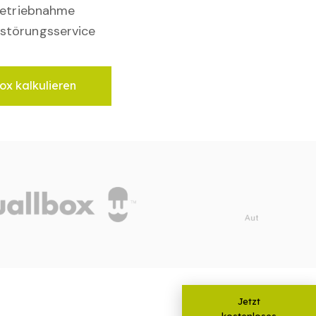
nbetriebnahme
störungsservice
ox kalkulieren
Jetzt
kostenloses