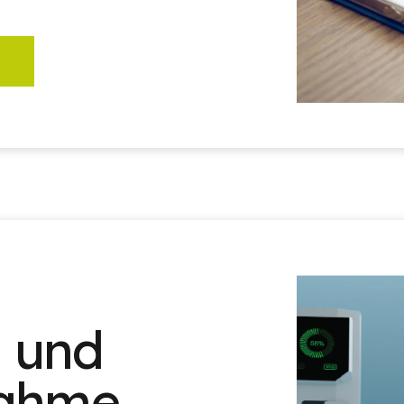
n und
nahme