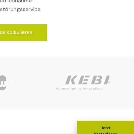
nbetriebnahme
störungsservice
ox kalkulieren
Jetzt
kostenloses