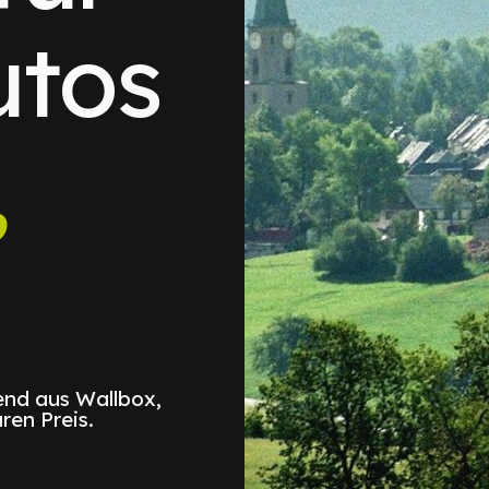
utos
,
nd aus Wallbox,
ren Preis.