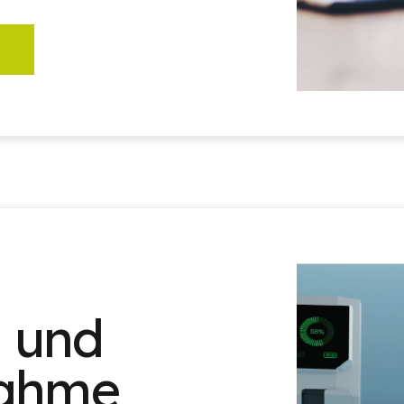
n und
nahme