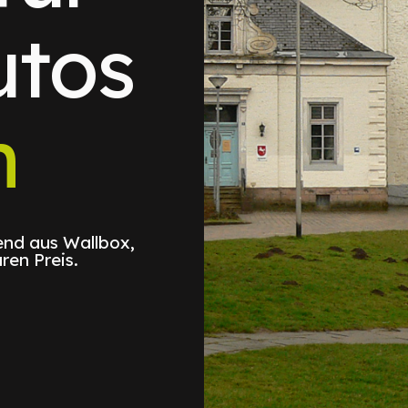
utos
n
nd aus Wallbox,
ren Preis.