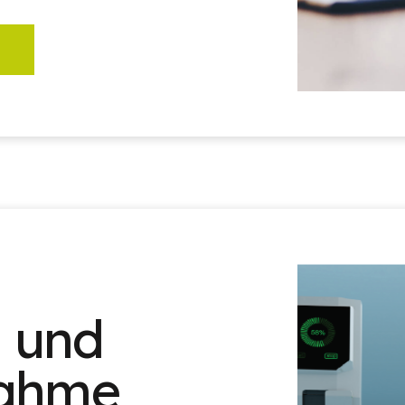
n und
nahme