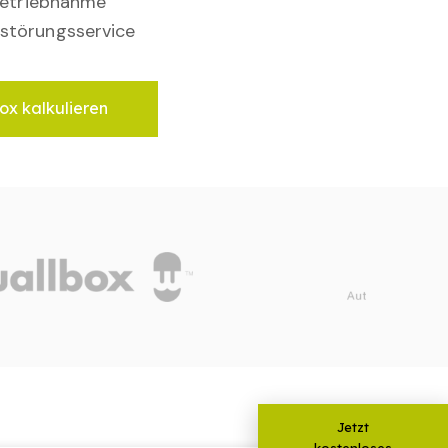
nbetriebnahme
störungsservice
ox kalkulieren
Jetzt
kostenloses