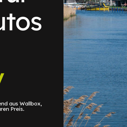
utos
y
nd aus Wallbox,
ren Preis.