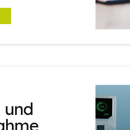
n und
nahme