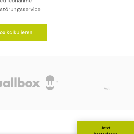
nbetriebnahme
störungsservice
ox kalkulieren
Jetzt
kostenloses