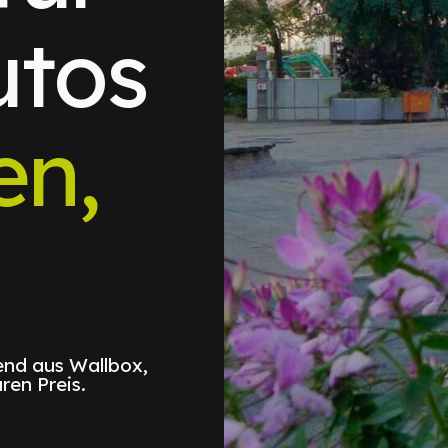
utos
en,
d
nd aus Wallbox,
ren Preis.