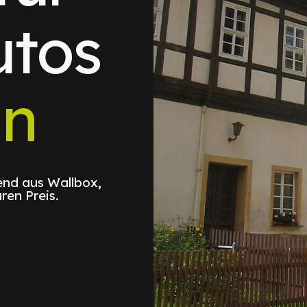
utos
in
nd aus Wallbox,
ren Preis.